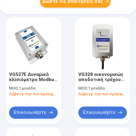
Δώστε τις απαιτήσεις σας
VG527E Δυναμικό
VG328 οικονομικώς
κλίσιόμετρο Modbus
αποδοτική τρέχουσα
υψηλής ακρίβειας
δυναμική
MOQ:
1 μονάδα
MOQ:
1 μονάδα
Ακρίβεια κλίσης
Inclinometer
Λάβετε την πιο πρόσφατη τιμή
Λάβετε την πιο πρόσφατη τιμή
0,02~0,05°
Tiltmeter 0-20/4-
20/0-24mA
παραγωγή
προαιρετική
Επικοινωνήστε
Επικοινωνήστε