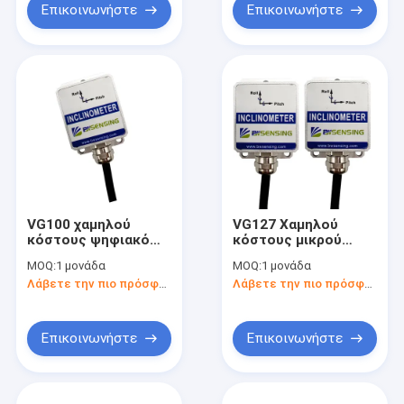
Επικοινωνήστε
Επικοινωνήστε
VG100 χαμηλού
VG127 Χαμηλού
κόστους ψηφιακό
κόστους μικρού
δυναμικό
μεγέθους
MOQ:
1 μονάδα
MOQ:
1 μονάδα
Inclinometer
RS232/485/TTL/Modbus
Λάβετε την πιο πρόσφατη τιμή
Λάβετε την πιο πρόσφατη τιμή
Tiltmeter
Προαιρετικό
RS232/485/TTL
δυναμικό
προαιρετικό
κλίσιόμετρο
Επικοινωνήστε
Επικοινωνήστε