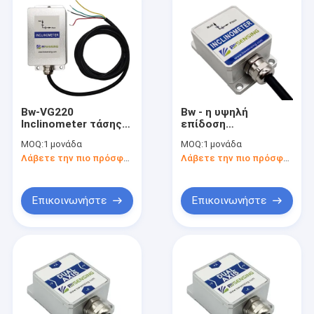
Bw-VG220
Bw - η υψηλή
Inclinometer τάσης
επίδοση
χαμηλότερου
χαμηλότερου
MOQ:
1 μονάδα
MOQ:
1 μονάδα
κόστους MEMS
κόστους VG225
Λάβετε την πιο πρόσφατη τιμή
Λάβετε την πιο πρόσφατη τιμή
δυναμικό Tiltmeter
ΜΠΟΡΕΊ ΝΑ
0-5V/0-10V
ΜΕΤΑΦΈΡΕΙ δυναμικό
προαιρετικά
Inclinometer
Tiltmeter
Επικοινωνήστε
Επικοινωνήστε
Σπίτι
Προϊόντα
Περίπου εμείς