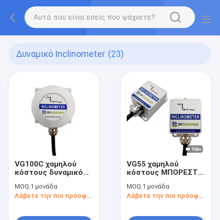
Δυναμικό Inclinometer
(23)
VG100C χαμηλού
VG55 χαμηλού
κόστους δυναμικό
κόστους ΜΠΟΡΕΣΤΕ
Inclinometer
δυναμικό
MOQ:
1 μονάδα
MOQ:
1 μονάδα
Tiltmeter
Inclinometer MEMS
Λάβετε την πιο πρόσφατη τιμή
Λάβετε την πιο πρόσφατη τιμή
RS232/485/TTL
Tiltmeter