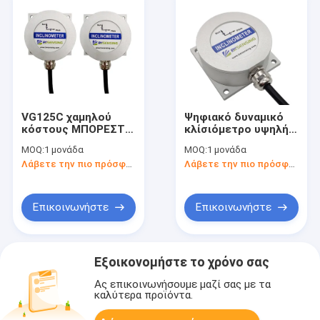
VG125C χαμηλού
Ψηφιακό δυναμικό
κόστους ΜΠΟΡΕΣΤΕ
κλίσιόμετρο υψηλής
δυναμική
ακρίβειας VG600
MOQ:
1 μονάδα
MOQ:
1 μονάδα
Inclinometer
RS232/485/TTL
Λάβετε την πιο πρόσφατη τιμή
Λάβετε την πιο πρόσφατη τιμή
Tiltmeter ακρίβεια
Προαιρετική
0.01°
ακρίβεια 0,01°
Επικοινωνήστε
Επικοινωνήστε
Εξοικονομήστε το χρόνο σας
Ας επικοινωνήσουμε μαζί σας με τα
καλύτερα προϊόντα.