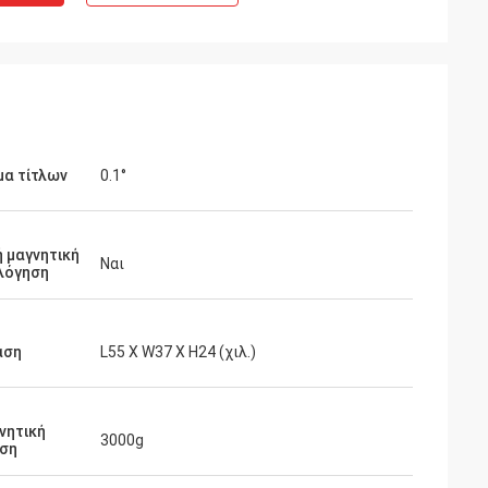
μα τίτλων
0.1°
 μαγνητική
Ναι
λόγηση
αση
L55 Χ W37 Χ H24 (χιλ.)
νητική
3000g
ση