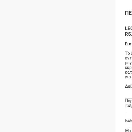
ΠΕ
LE
RS
Εισ
Το 
αντ
μαγ
ευρ
κατ
για
Δεί
Παρ
πυ
Βα
Μη