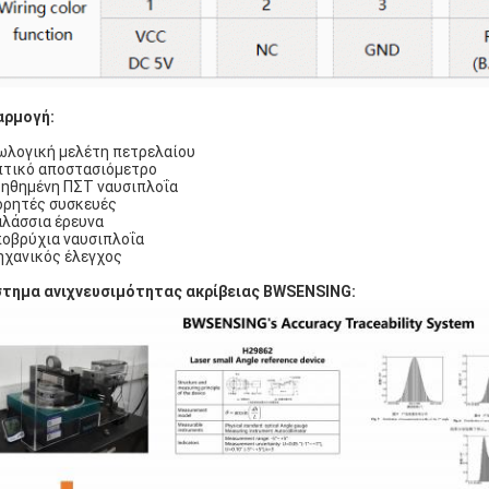
αρμογή:
ωλογική μελέτη πετρελαίου
τικό αποστασιόμετρο
ηθημένη ΠΣΤ ναυσιπλοΐα
ρητές συσκευές
λάσσια έρευνα
οβρύχια ναυσιπλοΐα
χανικός έλεγχος
τημα ανιχνευσιμότητας ακρίβειας BWSENSING: