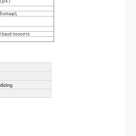
(χιλ.)
 διεπαφή
0 baud ποσοστό