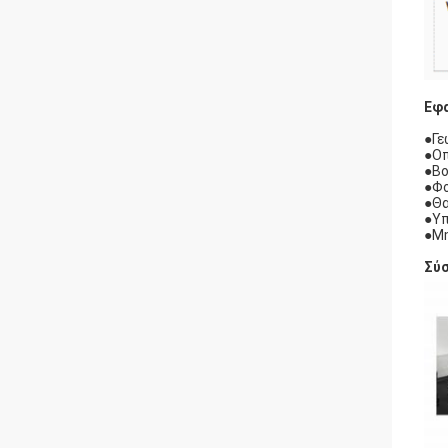
Εφ
●Γε
●Οπ
●Βο
●Φο
●Θα
●Υπ
●Μη
Σύσ