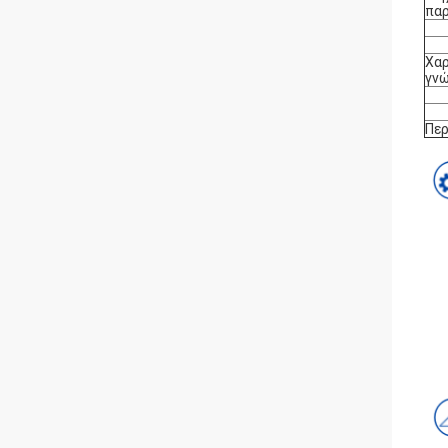
πα
Χαρ
γν
Περ