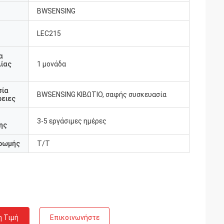
BWSENSING
LEC215
υ
α
ίας
1 μονάδα
σία
BWSENSING ΚΙΒΩΤΙΟ, σαφής συσκευασία
ειες
3-5 εργάσιμες ημέρες
ης
ρωμής
T/T
η Τιμή
Επικοινωνήστε