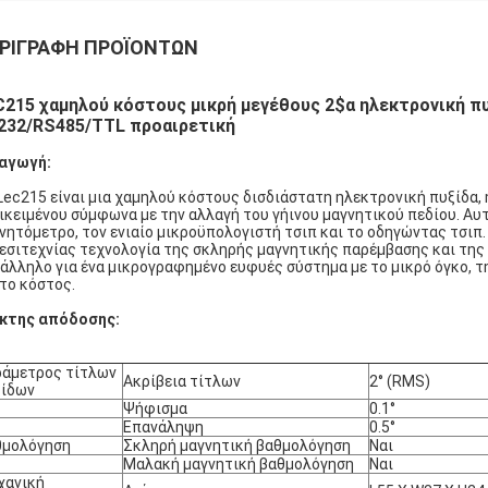
ΡΙΓΡΑΦΉ ΠΡΟΪΌΝΤΩΝ
C215 χαμηλού κόστους μικρή μεγέθους 2$α ηλεκτρονική πυ
232/RS485/TTL προαιρετική
αγωγή:
Lec215 είναι μια χαμηλού κόστους δισδιάστατη ηλεκτρονική πυξίδα, 
ικειμένου σύμφωνα με την αλλαγή του γήινου μαγνητικού πεδίου. Αυ
νητόμετρο, τον ενιαίο μικροϋπολογιστή τσιπ και το οδηγώντας τσι
εσιτεχνίας τεχνολογία της σκληρής μαγνητικής παρέμβασης και της
άλληλο για ένα μικρογραφημένο ευφυές σύστημα με το μικρό όγκο, τ
 το κόστος.
κτης απόδοσης:
άμετρος τίτλων
Ακρίβεια τίτλων
2° (RMS)
ξίδων
Ψήφισμα
0.1°
Επανάληψη
0.5°
θμολόγηση
Σκληρή μαγνητική βαθμολόγηση
Ναι
Μαλακή μαγνητική βαθμολόγηση
Ναι
χανική