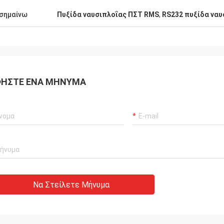
σημαίνω
Πυξίδα ναυσιπλοΐας ΠΣΤ RMS
,
RS232 πυξίδα ναυ
ΉΣΤΕ ΈΝΑ ΜΉΝΥΜΑ
Να Στείλετε Μήνυμα