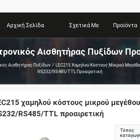
Αρχική Σελίδα
Σχετικά Με
Προϊόντα
τρονικός Αισθητήρας Πυξίδων Προ
Εμάς
κός Αισθητήρας Πυξίδων
/
LEC215 Χαμηλού Κόστους Μικρού Μεγέθο
RS232/RS485/TTL Προαιρετική
EC215 χαμηλού κόστους μικρού μεγέθου
S232/RS485/TTL προαιρετική
Τόπος
καταγωγ