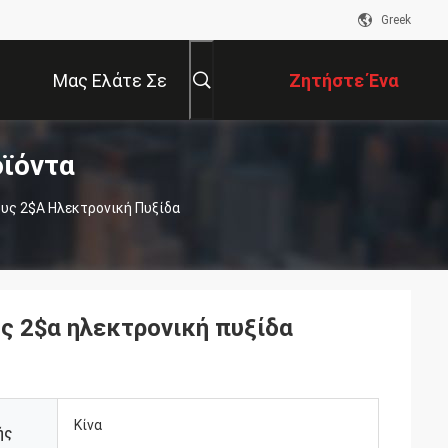
Greek
Μας Ελάτε Σε
Ζητήστε Ένα
ϊόντα
Επαφή Με
Απόσπασμα
υς 2$α Ηλεκτρονική Πυξίδα
ς 2$α ηλεκτρονική πυξίδα
Κίνα
ής