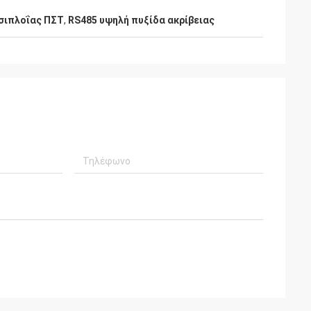
σιπλοΐας ΠΣΤ
,
RS485 υψηλή πυξίδα ακρίβειας