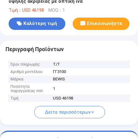
υψηλής ακρίβειας με οπτική ίνα
Τιμή：USD 46198
MOQ：1
Καλύτερη τιμή
Επικοινωνήστε
Περιγραφή Προϊόντων
Όροι πληρωμής
Τ/Τ
Αριθμό μοντέλου
ΓΓ3100
Μάρκα
BEWIS
Ποσότητα
1
παραγγελίας min
Τιμή
USD 46198
Δείτε περισσότερων