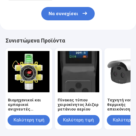
Να συνεχίσει
Συνιστώμενα Προϊόντα
Βιομηχανικοί και
Πίνακας τύπου
Τεχνητή νοημ
εμπορικοί
χειροκίνητος λέιζερ
θερμικής
ανιχνευτές
μετάνιου αερίου
απεικόνισης 
καυσίμων αερίων
φάσματος
σημειακού τύπου
Καλύτερη τιμή
Καλύτερη τιμή
Καλύτερη 