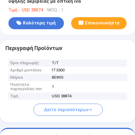
υψηλής ακρίβειας με οπτική ίνα
Τιμή：USD 38874
MOQ：1
Καλύτερη τιμή
Επικοινωνήστε
Περιγραφή Προϊόντων
Όροι πληρωμής
Τ/Τ
Αριθμό μοντέλου
ΓΓ3300
Μάρκα
BEWIS
Ποσότητα
1
παραγγελίας min
Τιμή
USD 38874
Δείτε περισσότερων