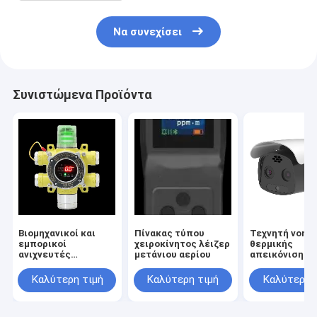
Να συνεχίσει
Συνιστώμενα Προϊόντα
Βιομηχανικοί και
Πίνακας τύπου
Τεχνητή νοημ
εμπορικοί
χειροκίνητος λέιζερ
θερμικής
ανιχνευτές
μετάνιου αερίου
απεικόνισης 
καυσίμων αερίων
φάσματος
σημειακού τύπου
Καλύτερη τιμή
Καλύτερη τιμή
Καλύτερη 